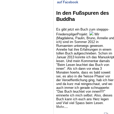
auf Facebook
In den Fußspuren des
Buddha
Es gibt jetzt ein Buch zum steppps-
FriedenspilgerProjekt.
Wir
(Magdalena, Paulin, Bruno, Annelie un
ich) sind im Sommer 2012 in
Rumaenien unterwegs gewesen.
Annelie hat ihre Erfahrungen in einem
tollen Buch aufgeschrieben. Schon im
Januar 2013 konnte ich das Manuskrip
lesen. Und mein Kommentar damals
"Beim Lesen leuchtet das Buch von
innen". Als ich dann vor etwa 3
Monaten hoerte, dass es bald soweit
sei, es also in die 'heisse Phase' vor
der Veroeffentlichung ging, hab ich hier
und da kurz mal reingeschaut, und wo
auch immer ich gerade schnupperte:
"Das Buch leuchtet von innen!!!!"
erinnerte ich mich selbst. Also, dieses
Buch kann ich euch ans Herz legen
und Viel viel Spass beim Lesen.
Mehr....