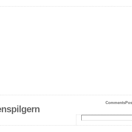
Comments
Pos
enspilgern