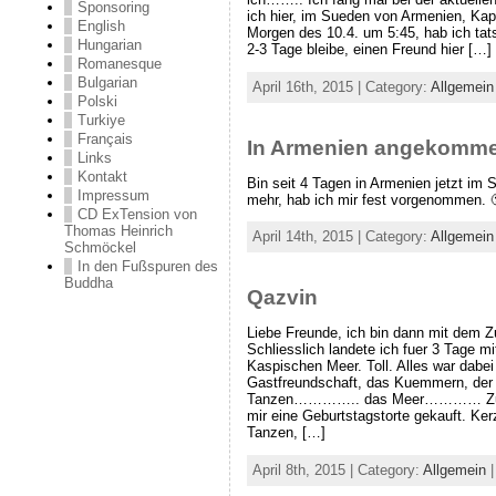
Sponsoring
ich hier, im Sueden von Armenien, Kap
English
Morgen des 10.4. um 5:45, hab ich tats
Hungarian
2-3 Tage bleibe, einen Freund hier […]
Romanesque
Bulgarian
April 16th, 2015 | Category:
Allgemein
Polski
Turkiye
Français
In Armenien angekomm
Links
Kontakt
Bin seit 4 Tagen in Armenien jetzt i
Impressum
mehr, hab ich mir fest vorgenommen. 
CD ExTension von
Thomas Heinrich
April 14th, 2015 | Category:
Allgemein
Schmöckel
In den Fußspuren des
Buddha
Qazvin
Liebe Freunde, ich bin dann mit dem 
Schliesslich landete ich fuer 3 Tage m
Kaspischen Meer. Toll. Alles war dabei 
Gastfreundschaft, das Kuemmern, der
Tanzen………….. das Meer………… Zu m
mir eine Geburtstagstorte gekauft. Ke
Tanzen, […]
April 8th, 2015 | Category:
Allgemein