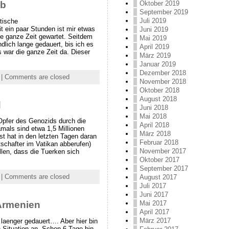
Oktober 2019
ab
September 2019
Juli 2019
tische
 Seit ein paar Stunden ist mir etwas
Juni 2019
ie ganze Zeit gewartet. Seitdem
Mai 2019
ndlich lange gedauert, bis ich es
April 2019
s war die ganze Zeit da. Dieser
März 2019
Januar 2019
Dezember 2018
|
Comments are closed
November 2018
Oktober 2018
August 2018
d
Juni 2018
Mai 2018
 Opfer des Genozids durch die
April 2018
mals sind etwa 1,5 Millionen
März 2018
t hat in den letzten Tagen daran
Februar 2018
tschafter im Vatikan abberufen)
November 2017
ollen, dass die Tuerken sich
Oktober 2017
September 2017
|
Comments are closed
August 2017
Juli 2017
Juni 2017
Mai 2017
Armenien
April 2017
März 2017
 laenger gedauert…. Aber hier bin
 Situation an. Schon 6 Tage bin