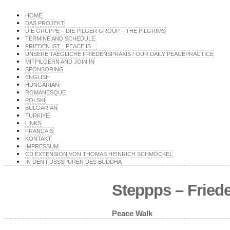
HOME
DAS PROJEKT
DIE GRUPPE – DIE PILGER GROUP – THE PILGRIMS
TERMINE AND SCHEDULE
FRIEDEN IST…PEACE IS…
UNSERE TAEGLICHE FRIEDENSPRAXIS / OUR DAILY PEACEPRACTICE
MITPILGERN AND JOIN IN
SPONSORING
ENGLISH
HUNGARIAN
ROMANESQUE
POLSKI
BULGARIAN
TURKIYE
LINKS
FRANÇAIS
KONTAKT
IMPRESSUM
CD EXTENSION VON THOMAS HEINRICH SCHMÖCKEL
IN DEN FUSSSPUREN DES BUDDHA
Steppps – Fried
Peace Walk