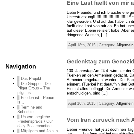
Eine Last faellt von mir 
Liebe Freunde, und ich brauche energe
Unterstuetzung!!!!!!!!!!!!!!!!!!!!!!!!!!!!!
klar geworden. Und auf das habe ich d
faellt eine Last von mir ab. Es hat une
auf dieser Ebene relisiert habe. Aber e
dringende Wunsch, […]
April 18th, 2015 | Category:
Allgemein
Gedenktag zum Genozi
Navigation
100. Jahrestag Am 24.4. wird hier der
Tuerken an den Armeniern gedacht. Da
Das Projekt
Armenier umgebracht worden. Der Paps
Die Gruppe – Die
erinnert. (Tuerkei hat daraufhin den Bo
Pilger Group – The
Hier ist alles beflaggt. Die Armenier w
pilgrims
entschuldigen, sind […]
Frieden ist…Peace
is…
April 16th, 2015 | Category:
Allgemein
Termine and
Schedule
Unsere taegliche
Vom Iran zurueck nach 
Friedenspraxis / Our
daily Peacepractice
Lieber Freunde! hat jetzt doch nen Tag
Mitpilgern and Join in
ich…….. Ich fang mal bei der aktuellen